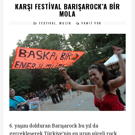
KARŞI FESTIVAL BARIŞAROCK’A BIR
MOLA
FESTIVAL
,
MÜZIK
YANIT YOK
6. yaşını dolduran Barışarock bu yıl da
gerçekleşerek Türkiye’nin en uzun süreli rock