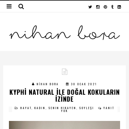
NIHAN BORA
30 OCAK 2021
KYPHI NATURAL ILE DOĞAL KOKULARIN
IZINDE
HAYAT
,
KADIN
,
SENIN HIKAYEN
,
SÖYLEŞI
YANIT
YOK