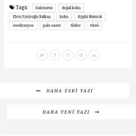
Tags:
balmumu
doğal koku
Ebru Emiroğlu Balkaş
koku
Kyphi Natural
meditasyon
palo santo
Slider
tütsü
DAHA ESKI YAZI
DAHA YENI YAZI